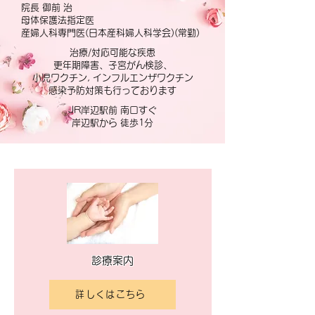
院長 御前 治
母体保護法指定医
産婦人科専門医(日本産科婦人科学会)(常勤)
治療/対応可能な疾患
更年期障害、子宮がん検診、
小児ワクチン, インフルエンザワクチン
感染予防対策も行っております
JR岸辺駅前 南口すぐ
岸辺駅から 徒歩1分
診療案内
詳しくはこちら